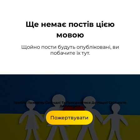
Ще немає постів цією
мовою
Щойно пости будуть опубліковані, ви
побачите їх тут.
Зробіть Пожертву Сьогодні Та Приєднайтеся До Нашої Спільноти
Долучитися
Пожертвувати