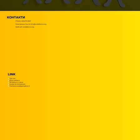
КОНТАКТИ
Phone: 402.676.0661
Електронна пошта:
info@orelalliance.org
Вебсайт: orelalliance.org
LINK
★
Про нас
★
Долучайтеся
★
Зв'яжіться з нами
★
Умови та положення
★
Політика конфіденційності